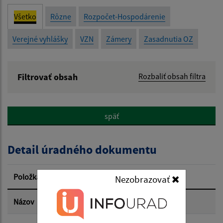
Všetko
Rôzne
Rozpočet-Hospodárenie
Verejné vyhlášky
VZN
Zámery
Zasadnutia OZ
Filtrovať obsah
Rozbaliť obsah filtra
Názov:
späť
Popis:
Detail úradného dokumentu
Dátum zverejnenia od:
Položka
Informácia
Nezobrazovať
Dátum zverejnenia do:
Názov