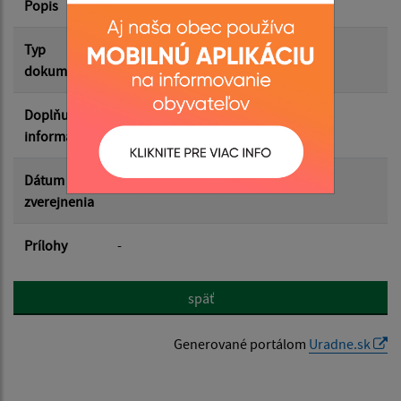
Popis
Filtrovať
Reset
Typ
dokumentu
Doplňujúce
informácie
Dátum
zverejnenia
Prílohy
-
späť
Generované portálom
Uradne.sk