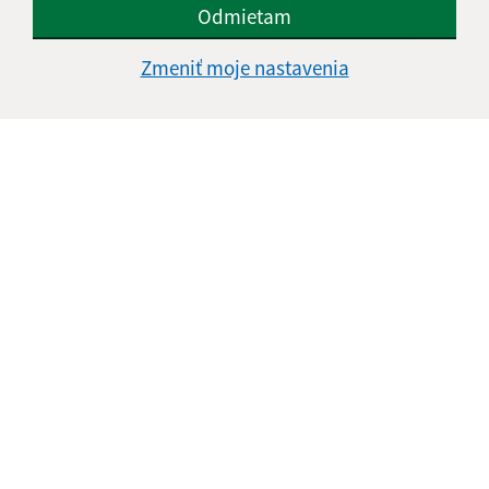
Odmietam
Zmeniť moje nastavenia
Informácie o stránke:
Vyhlásenie o prístupnosti
Autorské práva
Ochrana osobných údajov
Navigácia:
Vytlačiť aktuálnu stránku
Mapa stránok
Cookies
Rýchle odkazy: