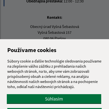
Obedňajšia prestávka:
12:00 - 12:30
Kontakt:
Obecný úrad Vyšná Šebastová
Vyšná Šebastová 157
080 06 Prešov
urad@vysnasebastova.sk
Používame cookies
+421 517 765 907
Súbory cookie a ďalšie technológie sledovania používame
IČO: 00328006
na zlepšenie vášho zážitku z prehliadania našich
webových stránok, na to, aby sme vám zobrazovali
prispôsobený obsah a cielené reklamy, na analýzu
návštevnosti našich webových stránok a na pochopenie
toho, odkiaľ naši návštevníci prichádzajú.
Súhlasím