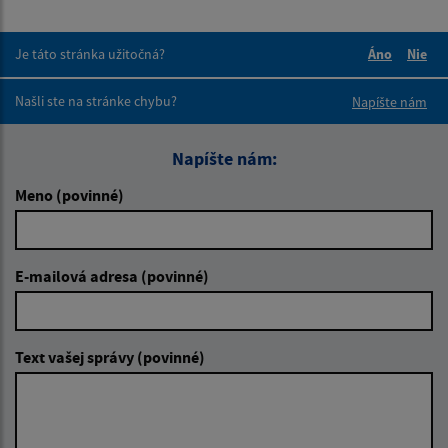
Je táto stránka užitočná?
Áno
Nie
Boli tieto 
Boli 
Našli ste na stránke chybu?
Napíšte nám
Napíšte nám:
Meno (povinné)
E-mailová adresa (povinné)
Text vašej správy (povinné)