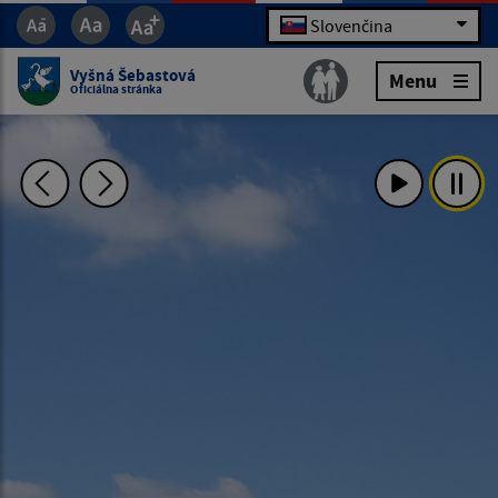
Slovenčina
Vyšná Šebastová
Menu
Oficiálna stránka