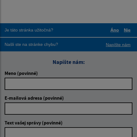
Je táto stránka užitočná?
Áno
Nie
Boli tieto
Boli
Našli ste na stránke chybu?
Napíšte nám
Napíšte nám:
Meno (povinné)
E-mailová adresa (povinné)
Text vašej správy (povinné)