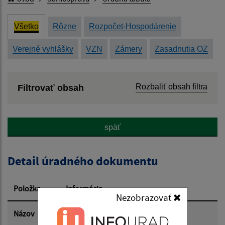
Všetko
Rôzne
Rozpočet-Hospodárenie
Verejné vyhlášky
VZN
Zámery
Zasadnutia OZ
Rozbaliť obsah filtra
Filtrovať obsah
Názov:
späť
Popis:
Detail úradného dokumentu
Dátum zverejnenia od:
Položka
Informácia
Nezobrazovať
Dátum zverejnenia do:
Názov
Pozvánka na zasadnutie OcZ