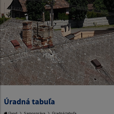
Úradná tabuľa
Úvod
Samospráva
Úradná tabuľa