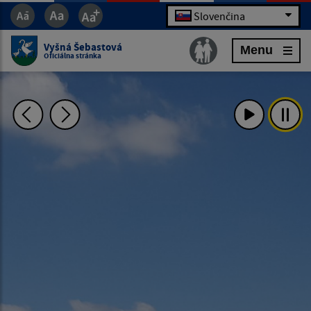
Slovenčina
Vyšná Šebastová
Menu
Oficiálna stránka