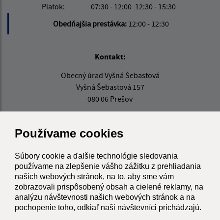
Piatok:
07:30 - 12:00
12:30 - 15:30
Obedňajšia prestávka:
12:00 - 12:30
Kontakt:
Obecný úrad Vyšná Šebastová
Vyšná Šebastová 157
080 06 Prešov
urad@vysnasebastova.sk
+421 517 765 907
Používame cookies
IČO: 00328006
Súbory cookie a ďalšie technológie sledovania
používame na zlepšenie vášho zážitku z prehliadania
našich webových stránok, na to, aby sme vám
zobrazovali prispôsobený obsah a cielené reklamy, na
analýzu návštevnosti našich webových stránok a na
pochopenie toho, odkiaľ naši návštevníci prichádzajú.