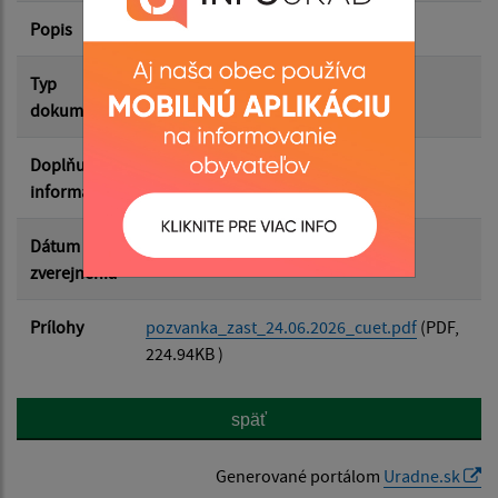
Popis
Rokovanie bude 24.6.2026
Filtrovať
Reset
Typ
Zasadnutia OZ
dokumentu
Doplňujúce
informácie
Dátum
20.06.2026
zverejnenia
Prílohy
pozvanka_zast_24.06.2026_cuet.pdf
(PDF,
224.94KB )
späť
Generované portálom
Uradne.sk