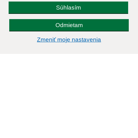
Súhlasím
Odmietam
Zmeniť moje nastavenia
Informácie o stránke:
Vyhlásenie o prístupnosti
Autorské práva
Ochrana osobných údajov
Navigácia:
Vytlačiť aktuálnu stránku
Mapa stránok