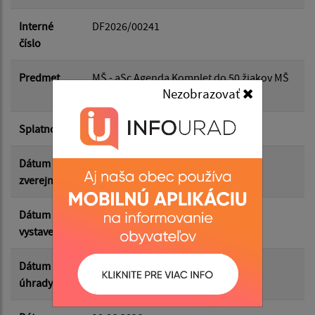
Dátum do:
Interné
DF2026/00241
číslo
Suma od:
Predmet
MŠ - aSc Agenda Komplet do 50 žiakov MŠ
Nezobrazovať
2027
Suma do:
Splatnosť
24.06.2026
Dátum
29.06.2026
zverejnenia
Filtrovať
Reset
Dátum
10.06.2026
vystavenia
Dátum
10.06.2026
úhrady