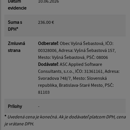
Dátum
10.06.2026
evidencie
Suma s
236.00 €
DPH*
Zmluvná
Odberateľ
: Obec Vyšná Šebastová, IČO:
strana
00328006, Adresa: Vyšná Šebastová 157,
Mesto: Vyšná Šebastová, PSČ: 08006
Dodávateľ
: ASC Applied Software
Consultants, s.r.o., IČO: 31361161, Adresa:
Svoradova 748/7, Mesto: Slovenská
republika, Bratislava-Staré Mesto, PSČ:
81103
Prílohy
-
*
Uvedená cena je konečná. Ak je dodávateľ platcom DPH, cena
je vrátane DPH.