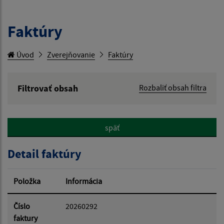
Faktúry
Úvod
Zverejňovanie
Faktúry
Filtrovať obsah
Rozbaliť obsah filtra
Hľadaný výraz:
späť
Hľadať v:
Detail faktúry
Typ dátumu:
Položka
Informácia
Dátum od:
Číslo
20260292
faktury