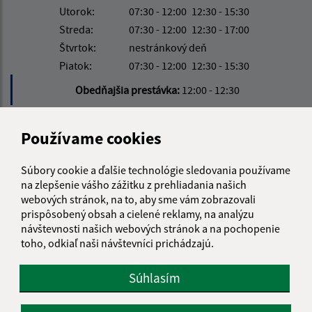
Utorok:
07:30 - 12:00
12:30 - 15:30
Streda:
07:30 - 12:00
12:30 - 17:00
Štvrtok:
nestránkový deň
Piatok:
07:30 - 12:00
12:30 - 15:30
Obedňajšia prestávka:
12:00 - 12:30
Používame cookies
Kontakt:
Obecný úrad Vyšná Šebastová
Súbory cookie a ďalšie technológie sledovania používame
Vyšná Šebastová 157
na zlepšenie vášho zážitku z prehliadania našich
080 06 Prešov
webových stránok, na to, aby sme vám zobrazovali
prispôsobený obsah a cielené reklamy, na analýzu
urad@vysnasebastova.sk
návštevnosti našich webových stránok a na pochopenie
+421 517 765 907
toho, odkiaľ naši návštevníci prichádzajú.
IČO: 00328006
Súhlasím