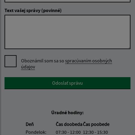
Text vašej správy (povinné)
Oboznámil som sa so
spracúvaním osobných
údajov
Google reCaptcha Response
Odoslať správu
Úradné hodiny:
Deň
Čas doobeda
Čas poobede
Pondelok:
07:30 - 12:00
12:30 - 15:30