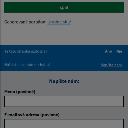
späť
Generované portálom
Uradne.sk
Je táto stránka užitočná?
Áno
Nie
Boli tieto 
Boli 
Našli ste na stránke chybu?
Napíšte nám
Napíšte nám:
Meno (povinné)
E-mailová adresa (povinné)