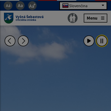
Slovenčina
Vyšná Šebastová
Menu
Oficiálna stránka