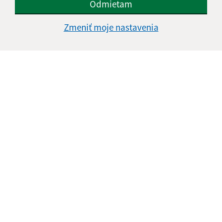
Odmietam
Zmeniť moje nastavenia
Informácie o stránke:
Vyhlásenie o prístupnosti
Autorské práva
Ochrana osobných údajov
Navigácia: