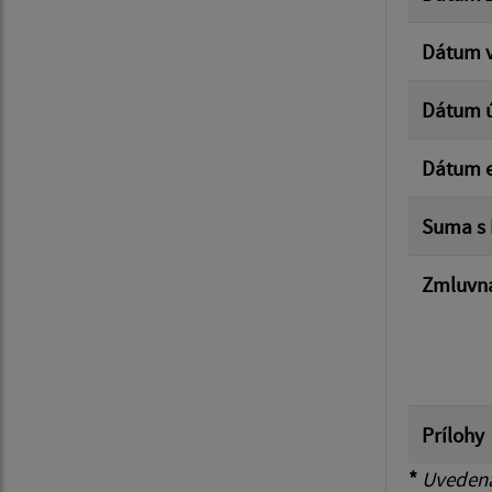
Dátum v
Dátum 
Dátum e
Suma s
Zmluvná
Prílohy
*
Uvedená 