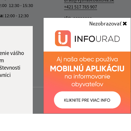
2:00
12:30 - 15:30
+421 517 765 907
ka:
12:00 - 12:30
IČO: 00328006
Nezobrazovať
enie vášho
ám
števnosti
vníci