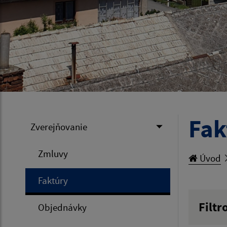
Fak
Zverejňovanie
Zmluvy
Úvod
Faktúry
Filtr
Objednávky
Hľadan