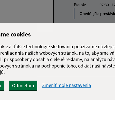
Piatok:
07:30 - 1
Obedňajšia prestáv
ame cookies
Google reCaptcha Response
Odoslať správu
okie a ďalšie technológie sledovania používame na zlepš
 prehliadania našich webových stránok, na to, aby sme v
li prispôsobený obsah a cielené reklamy, na analýzu náv
bových stránok a na pochopenie toho, odkiaľ naši návšte
jú.
Zmeniť moje nastavenia
m
Odmietam