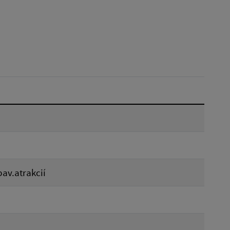
Dátum do:
Reset
bav.atrakcií