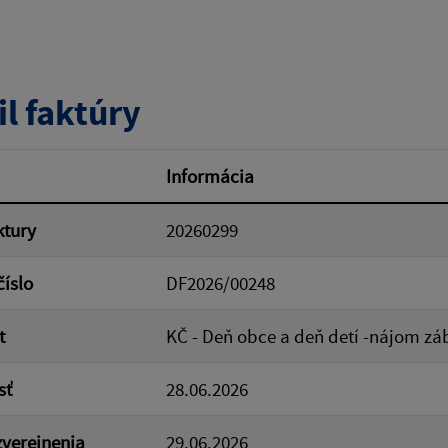
tumu:
Dátum od:
il faktúry
od:
Suma do:
Informácia
ktury
20260299
ovať
číslo
DF2026/00248
t
KČ - Deň obce a deň detí -nájom zá
sť
28.06.2026
verejnenia
29.06.2026