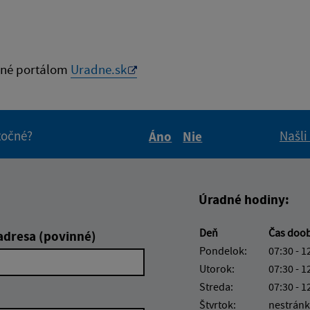
né portálom
Uradne.sk
itočné?
Našli
Áno
Nie
Boli tieto informácie pre 
Boli tieto informáci
Úradné hodiny:
Deň
Čas doo
adresa (povinné)
Pondelok:
07:30 - 1
Utorok:
07:30 - 1
Streda:
07:30 - 1
Štvrtok:
nestránk