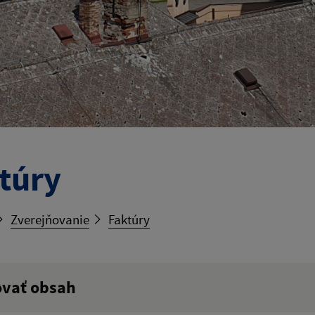
túry
Zverejňovanie
Faktúry
ovať obsah
ý výraz: