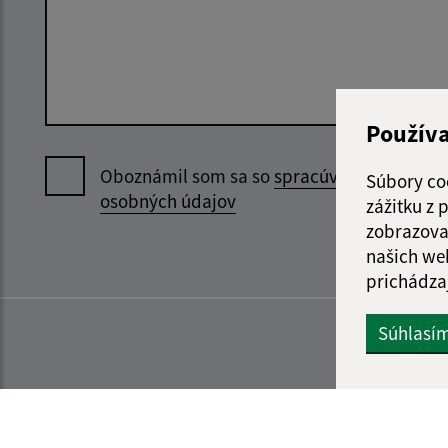
Použív
Oboznámil som sa so
spracúvaním
Súbory co
osobných údajov
zážitku z
zobrazova
našich we
prichádza
Súhlasí