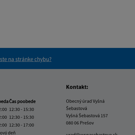
 ste na stránke chybu?
vás užitočné?
e pre vás užitočné?
Kontakt:
Obecný úrad Vyšná
beda
Čas poobede
Šebastová
2:00
12:30 - 15:30
Vyšná Šebastová 157
2:00
12:30 - 15:30
080 06 Prešov
2:00
12:30 - 17:00
ový deň
urad@vysnasebastova.sk