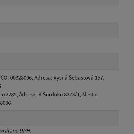
IČO: 00328006, Adresa: Vyšná Šebastová 157,
6
 52572285, Adresa: K Surdoku 8273/1, Mesto:
08006
 vrátane DPH.