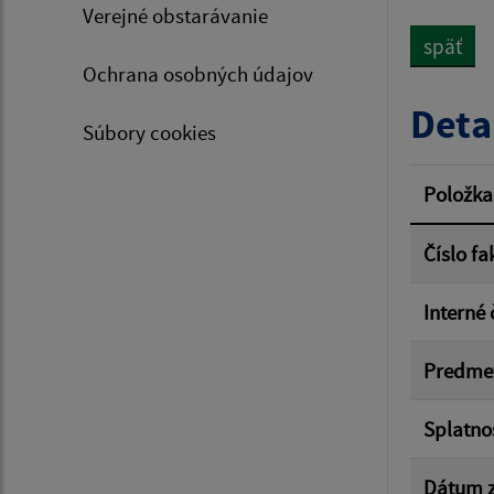
Verejné obstarávanie
späť
Ochrana osobných údajov
Typ dá
Deta
Súbory cookies
Suma 
Položka
Číslo fa
Filtr
Interné 
Predme
Splatno
Dátum z