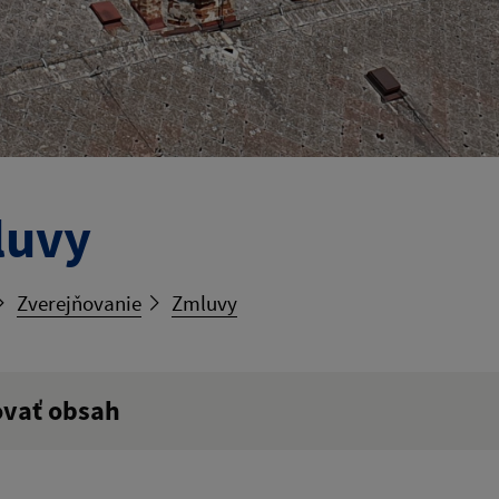
luvy
Zverejňovanie
Zmluvy
ovať obsah
ý výraz: