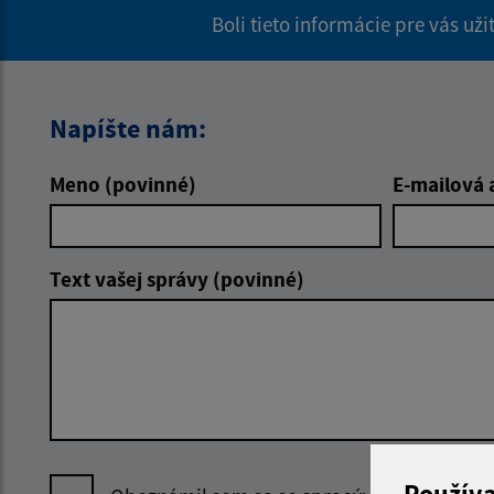
Boli tieto informácie pre vás už
Napíšte nám:
Meno (povinné)
E-mailová 
Text vašej správy (povinné)
Použív