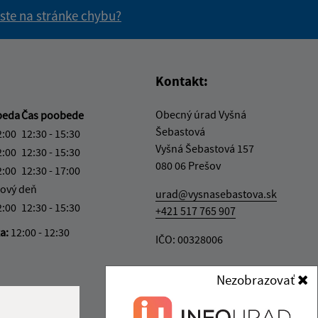
 ste na stránke chybu?
vás užitočné?
e pre vás užitočné?
Kontakt:
Obecný úrad Vyšná
beda
Čas poobede
Šebastová
2:00
12:30 - 15:30
Vyšná Šebastová 157
2:00
12:30 - 15:30
080 06 Prešov
2:00
12:30 - 17:00
ový deň
urad@vysnasebastova.sk
2:00
12:30 - 15:30
+421 517 765 907
ka:
12:00 - 12:30
IČO: 00328006
Nezobrazovať