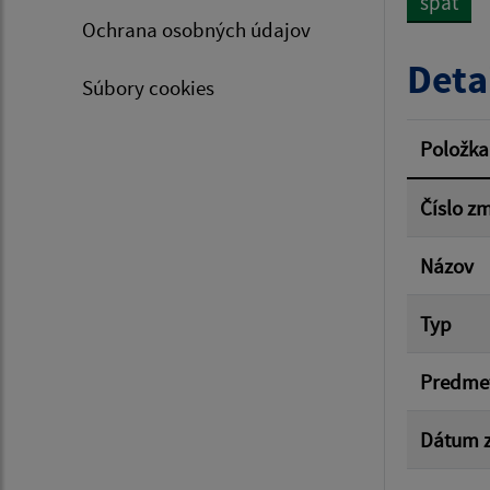
späť
Ochrana osobných údajov
Typ dá
Deta
Súbory cookies
Suma 
Položka
Číslo z
Filtr
Názov
Typ
Predme
Dátum z