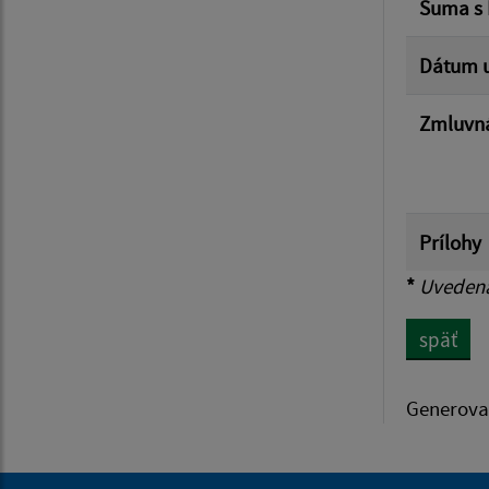
Suma s
Dátum u
Zmluvná
Prílohy
*
Uvedená 
späť
Generova