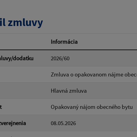
tumu:
Dátum od:
il zmluvy
od:
Suma do:
Informácia
mluvy/dodatku
2026/60
ovať
Zmluva o opakovanom nájme obec
Hlavná zmluva
t
Opakovaný nájom obecného bytu
verejnenia
08.05.2026