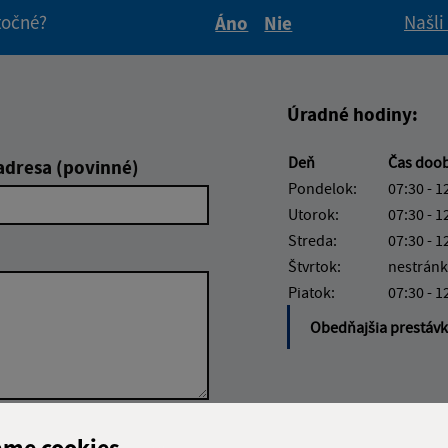
itočné?
Našli
Áno
Nie
Boli tieto informácie pre 
Boli tieto informáci
Úradné hodiny:
Deň
Čas doo
adresa (povinné)
Pondelok:
07:30 - 1
Utorok:
07:30 - 1
Streda:
07:30 - 1
Štvrtok:
nestránk
Piatok:
07:30 - 1
Obedňajšia prestáv
Google reCaptcha Response
ame cookies