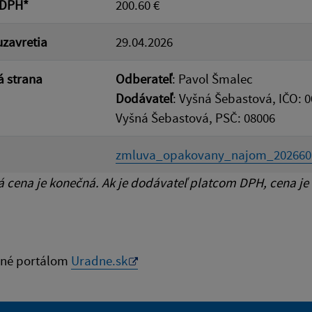
 DPH*
200.60 €
zavretia
29.04.2026
 strana
Odberateľ
: Pavol Šmalec
Dodávateľ
: Vyšná Šebastová, IČO: 
Vyšná Šebastová, PSČ: 08006
zmluva_opakovany_najom_202660
cena je konečná. Ak je dodávateľ platcom DPH, cena je
né portálom
Uradne.sk