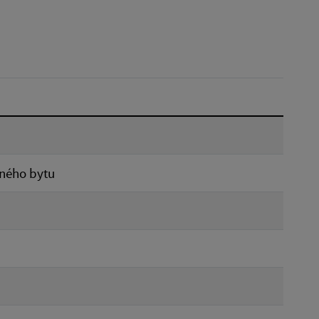
Dátum do:
Typ:
Reset
ného bytu