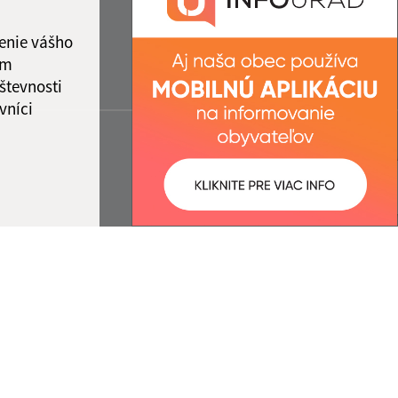
enie vášho
ám
števnosti
vníci