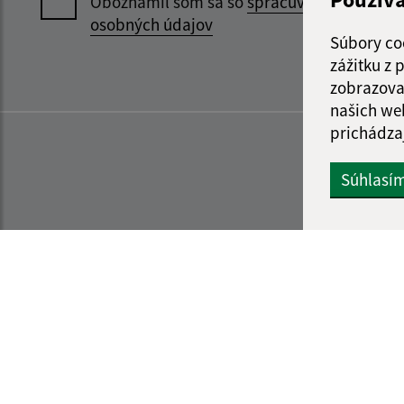
Oboznámil som sa so
spracúvaním
osobných údajov
Súbory co
zážitku z
zobrazova
našich we
prichádza
Súhlasí