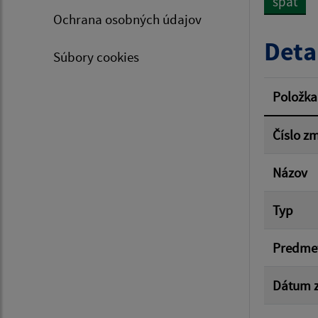
späť
Ochrana osobných údajov
Typ dá
Deta
Súbory cookies
Suma 
Položka
Číslo z
Filtr
Názov
Typ
Predme
Dátum z