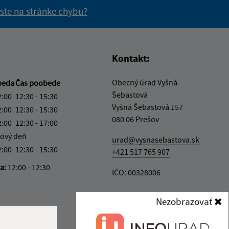
 ste na stránke chybu?
vás užitočné?
e pre vás užitočné?
Kontakt:
Obecný úrad Vyšná
beda
Čas poobede
Šebastová
2:00
12:30 - 15:30
Vyšná Šebastová 157
2:00
12:30 - 15:30
080 06 Prešov
2:00
12:30 - 17:00
ový deň
urad@vysnasebastova.sk
2:00
12:30 - 15:30
+421 517 765 907
ka:
12:00 - 12:30
IČO: 00328006
Nezobrazovať