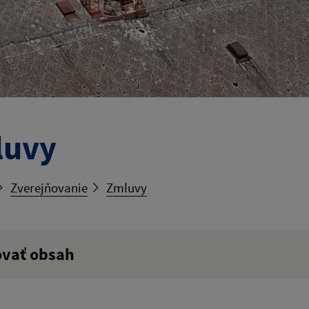
luvy
Zverejňovanie
Zmluvy
ovať obsah
ý výraz: