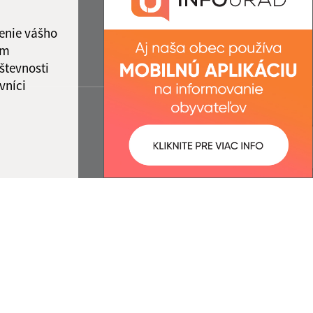
enie vášho
ám
števnosti
vníci