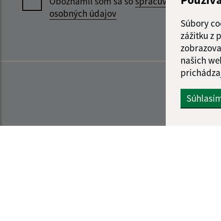
Oboznámil som sa so
spracúvaním
osobných údajov
Súbory co
zážitku z
zobrazova
našich we
prichádza
Súhlasí