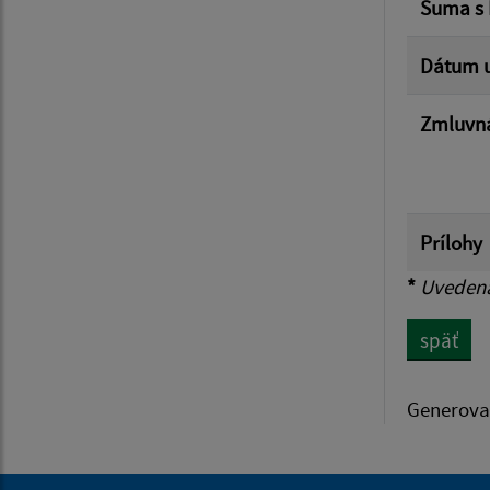
Suma s
Dátum u
Zmluvná
Prílohy
*
Uvedená 
späť
Generova