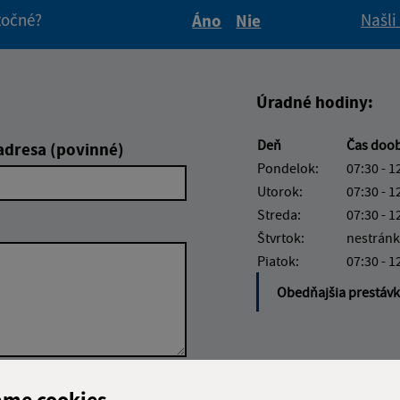
itočné?
Našli
Áno
Nie
Boli tieto informácie pre 
Boli tieto informáci
Úradné hodiny:
Deň
Čas doo
adresa (povinné)
Pondelok:
07:30 - 1
Utorok:
07:30 - 1
Streda:
07:30 - 1
Štvrtok:
nestránk
Piatok:
07:30 - 1
Obedňajšia prestáv
Google reCaptcha Response
ame cookies