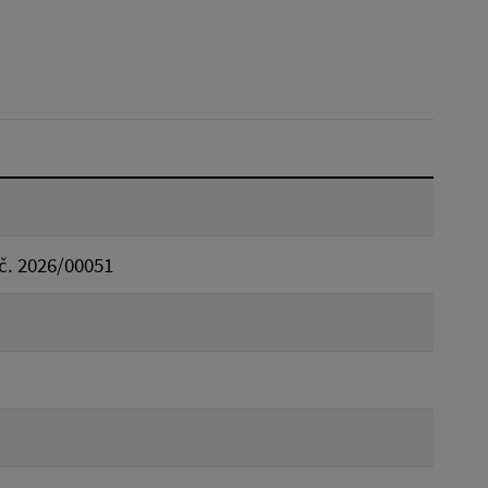
Dátum do:
Typ:
Reset
č. 2026/00051