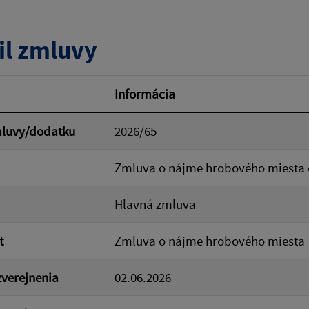
tumu:
Dátum od:
il zmluvy
od:
Suma do:
Informácia
mluvy/dodatku
2026/65
ovať
Zmluva o nájme hrobového miesta 
Hlavná zmluva
t
Zmluva o nájme hrobového miesta
verejnenia
02.06.2026