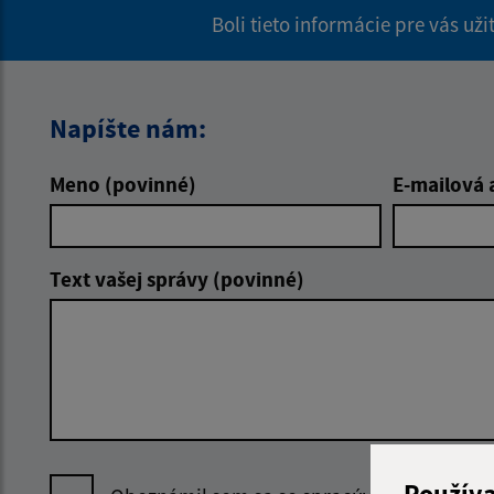
Boli tieto informácie pre vás už
Napíšte nám:
Meno (povinné)
E-mailová 
Text vašej správy (povinné)
Použív