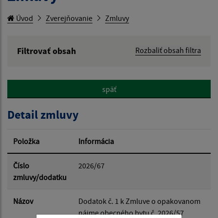
Úvod
Zverejňovanie
Zmluvy
Filtrovať obsah
Rozbaliť obsah filtra
Hľadaný výraz:
späť
Hľadať v:
Detail zmluvy
Typ dátumu:
Položka
Informácia
Dátum od:
Číslo
2026/67
zmluvy/dodatku
Dátum do:
Názov
Dodatok č. 1 k Zmluve o opakovanom
nájme obecného bytu č. 2026/57