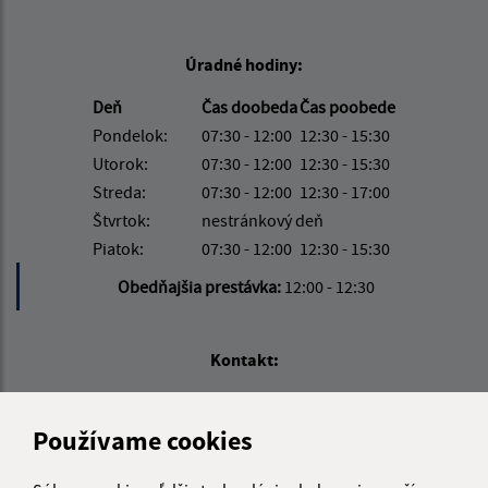
Úradné hodiny:
Deň
Čas doobeda
Čas poobede
Pondelok:
07:30 - 12:00
12:30 - 15:30
Utorok:
07:30 - 12:00
12:30 - 15:30
Streda:
07:30 - 12:00
12:30 - 17:00
Štvrtok:
nestránkový deň
Piatok:
07:30 - 12:00
12:30 - 15:30
Obedňajšia prestávka:
12:00 - 12:30
Kontakt:
Obecný úrad Vyšná Šebastová
Vyšná Šebastová 157
Používame cookies
080 06 Prešov