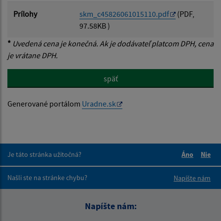
Prílohy
skm_c45826061015110.pdf
(PDF,
97.58KB )
*
Uvedená cena je konečná. Ak je dodávateľ platcom DPH, cena
je vrátane DPH.
späť
Generované portálom
Uradne.sk
Je táto stránka užitočná?
Áno
Nie
Boli tieto 
Boli 
Našli ste na stránke chybu?
Napíšte nám
Napíšte nám: