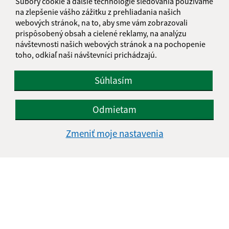
Súbory cookie a ďalšie technológie sledovania používame
urad@vysnasebastova.sk
na zlepšenie vášho zážitku z prehliadania našich
+421 517 765 907
webových stránok, na to, aby sme vám zobrazovali
prispôsobený obsah a cielené reklamy, na analýzu
IČO: 00328006
návštevnosti našich webových stránok a na pochopenie
toho, odkiaľ naši návštevníci prichádzajú.
Súhlasím
Odmietam
Zmeniť moje nastavenia