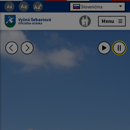
Slovenčina
Vyšná Šebastová
Menu
Oficiálna stránka