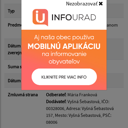
Nezobrazovať
Suma od:
Typ
Hlavná zmluva
Predmet
Dodatok č. 1 k Zmluve o opakovanom
Suma do:
nájme obecného bytu
Dátum
10.06.2026
Typ:
zverejnenia
Suma s DPH*
145.80 €
Filtrovať
Reset
Dátum uzavretia
04.05.2026
Zmluvná strana
Odberateľ
: Mária Franková
Dodávateľ
: Vyšná Šebastová, IČO:
00328006, Adresa: Vyšná Šebastová
157, Mesto: Vyšná Šebastová, PSČ:
08006