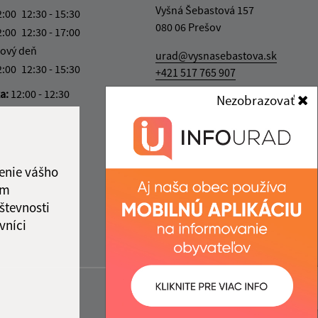
Vyšná Šebastová 157
2:00
12:30 - 15:30
080 06 Prešov
2:00
12:30 - 17:00
ový deň
urad@vysnasebastova.sk
2:00
12:30 - 15:30
+421 517 765 907
ka:
12:00 - 12:30
Nezobrazovať
IČO: 00328006
enie vášho
ám
števnosti
vníci