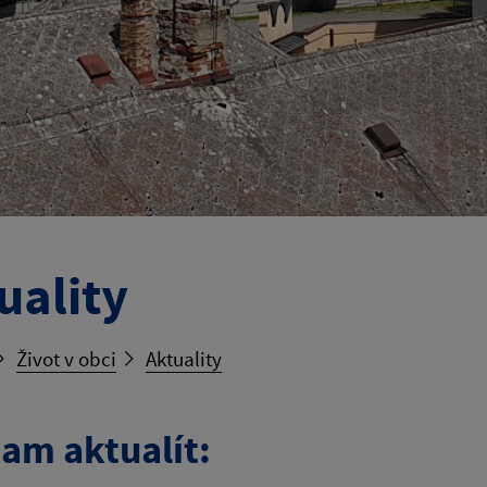
uality
Život v obci
Aktuality
am aktualít: