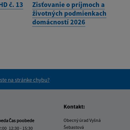
HD č. 13
Zisťovanie o príjmoch a
životných podmienkach
domácností 2026
 ste na stránke chybu?
vás užitočné?
e pre vás užitočné?
Kontakt:
Obecný úrad Vyšná
beda
Čas poobede
Šebastová
2:00
12:30 - 15:30