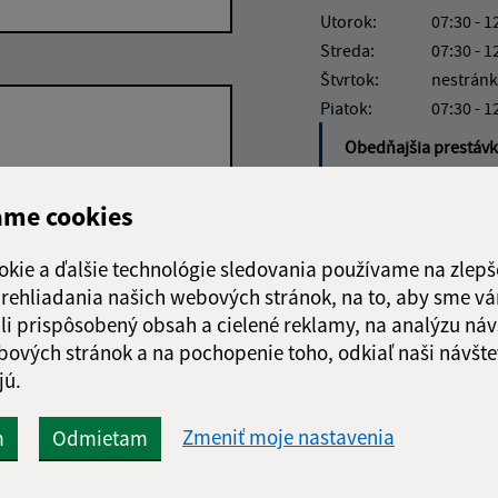
Utorok:
07:30 - 1
Streda:
07:30 - 1
Štvrtok:
nestránk
Piatok:
07:30 - 1
Obedňajšia prestáv
ame cookies
okie a ďalšie technológie sledovania používame na zlepš
Google reCaptcha Response
Odoslať správu
 prehliadania našich webových stránok, na to, aby sme v
li prispôsobený obsah a cielené reklamy, na analýzu náv
bových stránok a na pochopenie toho, odkiaľ naši návšte
jú.
Zmeniť moje nastavenia
m
Odmietam