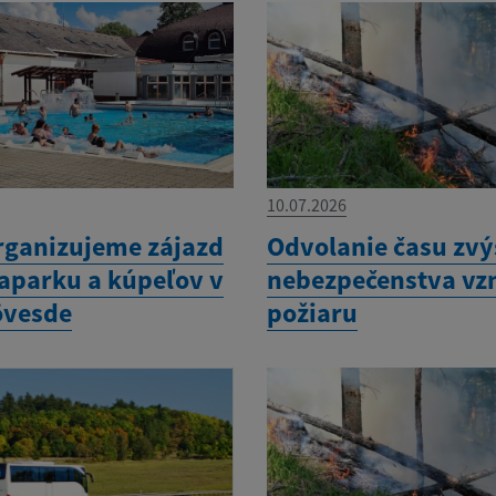
10.07.2026
rganizujeme zájazd
Odvolanie času zv
aparku a kúpeľov v
nebezpečenstva vz
övesde
požiaru