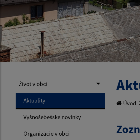
Akt
Život v obci
Aktuality
Úvod
Vyšnošebešské novinky
Zozn
Organizácie v obci