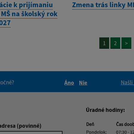
ácie k prijímaniu
Zmena trás linky M
 MŠ na školský rok
027
1
2
>
itočné?
Našli
Áno
Nie
Boli tieto informácie pre 
Boli tieto informáci
Úradné hodiny:
Deň
Čas doo
adresa (povinné)
Pondelok:
07:30 - 1