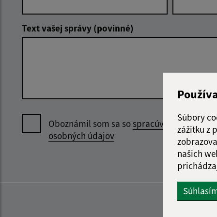
Text vašej správy (povinné)
Použív
Súbory co
Oboznámil som sa so
spracúvaním
zážitku z
osobných údajov
zobrazova
našich we
prichádza
Súhlasí