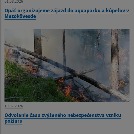
01.08.2026
Opäť organizujeme zájazd do aquaparku a kúpeľov v
Mezőkövesde
10.07.2026
Odvolanie času zvýšeného nebezpečenstva vzniku
požiaru