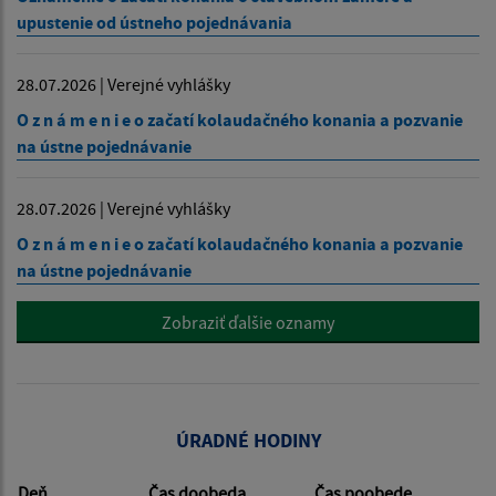
upustenie od ústneho pojednávania
28.07.2026 | Verejné vyhlášky
O z n á m e n i e o začatí kolaudačného konania a pozvanie
na ústne pojednávanie
28.07.2026 | Verejné vyhlášky
O z n á m e n i e o začatí kolaudačného konania a pozvanie
na ústne pojednávanie
Zobraziť ďalšie oznamy
ÚRADNÉ HODINY
Deň
Čas doobeda
Čas poobede