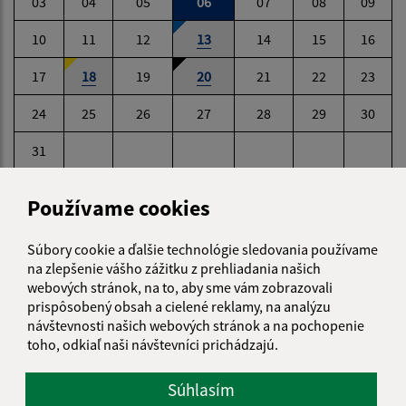
03
04
05
06
07
08
09
10
11
12
13
14
15
16
17
18
19
20
21
22
23
24
25
26
27
28
29
30
31
Štvrtok, 6. august 2026
Používame cookies
Meniny má Jozefína
Súbory cookie a ďalšie technológie sledovania používame
na zlepšenie vášho zážitku z prehliadania našich
webových stránok, na to, aby sme vám zobrazovali
POČASIE
prispôsobený obsah a cielené reklamy, na analýzu
návštevnosti našich webových stránok a na pochopenie
toho, odkiaľ naši návštevníci prichádzajú.
Súhlasím
ODKAZY