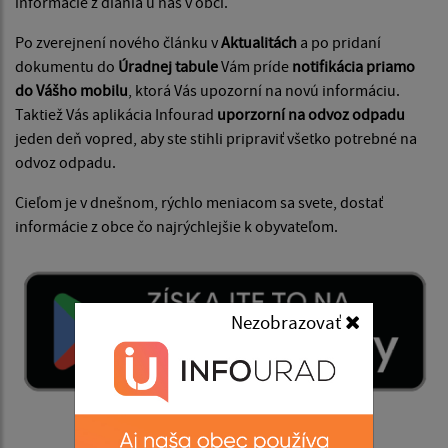
informácie z diania u nás v obci.
Po zverejnení nového článku v
Aktualitách
a po pridaní
dokumentu do
Úradnej tabule
Vám príde
notifikácia priamo
do Vášho mobilu
, ktorá Vás upozorní na novú informáciu.
Taktiež Vás aplikácia Infourad
uporzorní na odvoz odpadu
jeden deň vopred, aby ste stihli pripraviť všetko potrebné na
odvoz odpadu.
Cieľom je v dnešnom, rýchlo meniacom sa svete, dostať
informácie z obce čo najrýchlejšie k obyvateľom.
Nezobrazovať