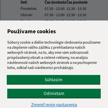
Deň
Čas doobeda
Čas poobede
Pondelok:
07:30 - 12:00
12:30 - 15:30
Utorok:
07:30 - 12:00
12:30 - 15:30
Streda:
07:30 - 12:00
12:30 - 17:00
Štvrtok:
nestránkový deň
Používame cookies
Piatok:
07:30 - 12:00
12:30 - 15:30
Obedňajšia prestávka:
12:00 - 12:30
Súbory cookie a ďalšie technológie sledovania používame
na zlepšenie vášho zážitku z prehliadania našich
webových stránok, na to, aby sme vám zobrazovali
prispôsobený obsah a cielené reklamy, na analýzu
Kontakt:
návštevnosti našich webových stránok a na pochopenie
Obecný úrad Vyšná Šebastová
toho, odkiaľ naši návštevníci prichádzajú.
Vyšná Šebastová 157
080 06 Prešov
Súhlasím
urad@vysnasebastova.sk
Odmietam
+421 517 765 907
IČO: 00328006
Zmeniť moje nastavenia