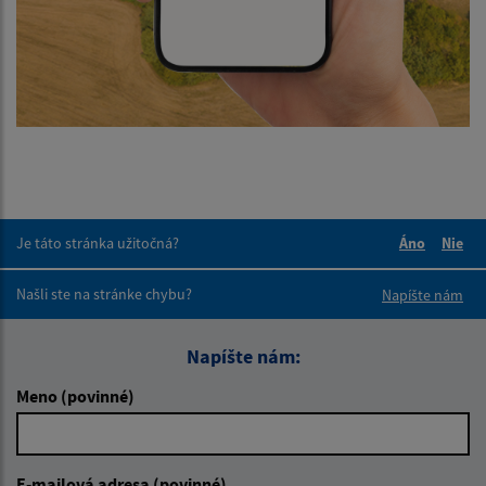
Je táto stránka užitočná?
Áno
Nie
Boli tieto 
Boli 
Našli ste na stránke chybu?
Napíšte nám
Napíšte nám:
Meno (povinné)
E-mailová adresa (povinné)