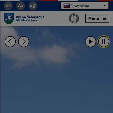
Slovenčina
Vyšná Šebastová
Menu
Oficiálna stránka