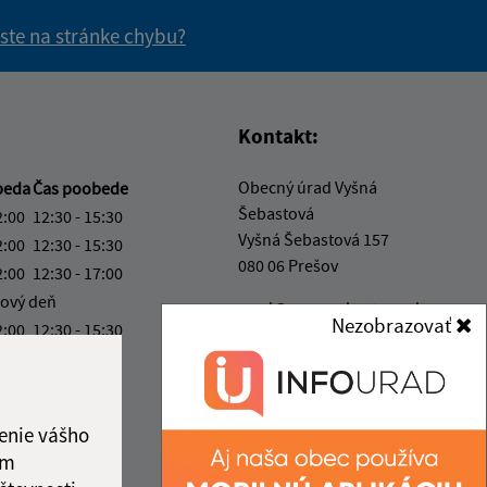
 ste na stránke chybu?
vás užitočné?
e pre vás užitočné?
Kontakt:
Obecný úrad Vyšná
beda
Čas poobede
Šebastová
2:00
12:30 - 15:30
Vyšná Šebastová 157
2:00
12:30 - 15:30
080 06 Prešov
2:00
12:30 - 17:00
ový deň
urad@vysnasebastova.sk
Nezobrazovať
2:00
12:30 - 15:30
+421 517 765 907
ka:
12:00 - 12:30
IČO: 00328006
enie vášho
ám