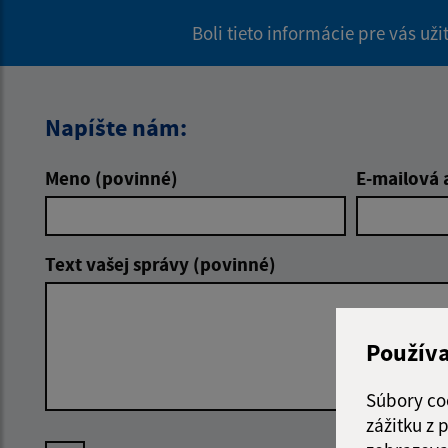
Boli tieto informácie pre vás už
Napíšte nám:
Meno (povinné)
E-mailová 
Text vašej správy (povinné)
Použív
Súbory co
zážitku z