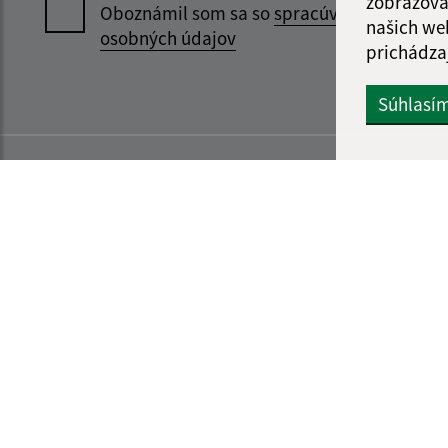
zobrazova
Oboznámil som sa so
spracúvaním
našich we
osobných údajov
prichádza
Súhlasí