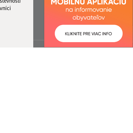
števnosti
vníci