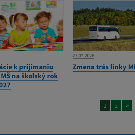
27.02.2026
ácie k prijímaniu
Zmena trás linky M
 MŠ na školský rok
027
1
2
>