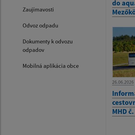
do aqu
Zaujímavosti
Mezők
Odvoz odpadu
Dokumenty k odvozu
odpadov
Mobilná aplikácia obce
26.06.2026
Inform
cestov
MHD č.