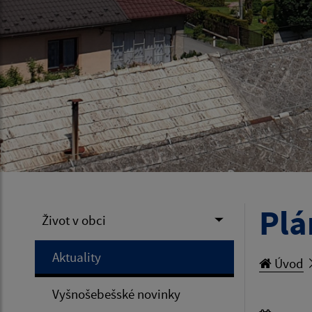
Plá
Život v obci
Aktuality
Úvod
Vyšnošebešské novinky