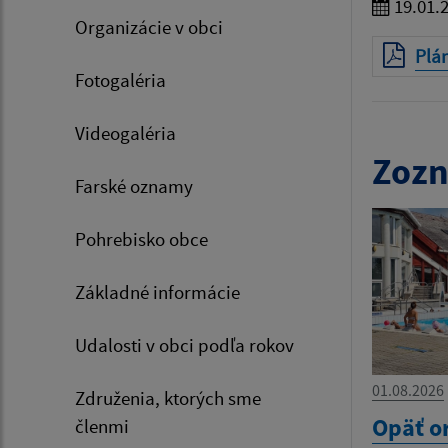
19.01.
Organizácie v obci
Plán
Fotogaléria
Videogaléria
Zozn
Farské oznamy
Pohrebisko obce
Základné informácie
Udalosti v obci podľa rokov
01.08.2026
Združenia, ktorých sme
Opäť o
členmi