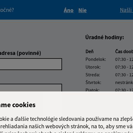
itočné?
Našli
Áno
Nie
Boli tieto informácie pre 
Boli tieto informáci
Úradné hodiny:
Deň
Čas doo
adresa (povinné)
Pondelok:
07:30 - 1
Utorok:
07:30 - 1
Streda:
07:30 - 1
Štvrtok:
nestránk
Piatok:
07:30 - 1
Obedňajšia prestáv
ame cookies
okie a ďalšie technológie sledovania používame na zlepš
 prehliadania našich webových stránok, na to, aby sme v