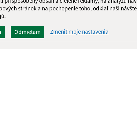
li prispôsobený obsah a cielené reklamy, na analýzu náv
Google reCaptcha Response
Odoslať správu
bových stránok a na pochopenie toho, odkiaľ naši návšte
jú.
Zmeniť moje nastavenia
m
Odmietam