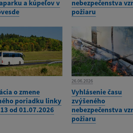
aparku a kúpeľov v
nebezpečenstva vz
övesde
požiaru
26.06.2026
ácia o zmene
Vyhlásenie času
ného poriadku linky
zvýšeného
 13 od 01.07.2026
nebezpečenstva vz
požiaru