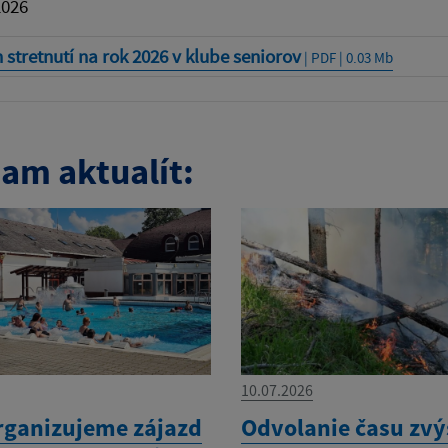
2026
 stretnutí na rok 2026 v klube seniorov
| PDF | 0.03 Mb
am aktualít:
10.07.2026
rganizujeme zájazd
Odvolanie času zv