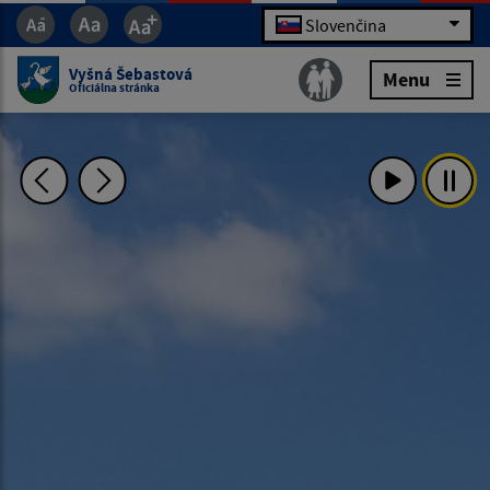
Slovenčina
Vyšná Šebastová
Menu
Oficiálna stránka