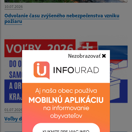
10.07.2026
Odvolanie času zvýšeného nebezpečenstva vzniku
požiaru
Nezobrazovať
01.07.2026
Voľby do orgánov územnej samosprávy 2026