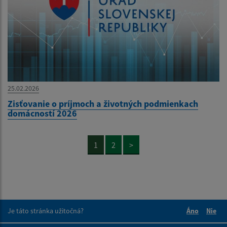
25.02.2026
Zisťovanie o príjmoch a životných podmienkach
domácností 2026
1
2
>
Je táto stránka užitočná?
Áno
Nie
Boli tieto 
Boli 