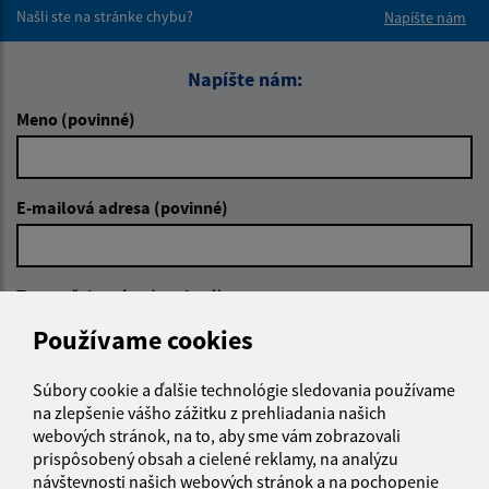
Našli ste na stránke chybu?
Napíšte nám
Napíšte nám:
Meno (povinné)
E-mailová adresa (povinné)
Text vašej správy (povinné)
Používame cookies
Súbory cookie a ďalšie technológie sledovania používame
na zlepšenie vášho zážitku z prehliadania našich
webových stránok, na to, aby sme vám zobrazovali
prispôsobený obsah a cielené reklamy, na analýzu
Oboznámil som sa so
spracúvaním osobných
návštevnosti našich webových stránok a na pochopenie