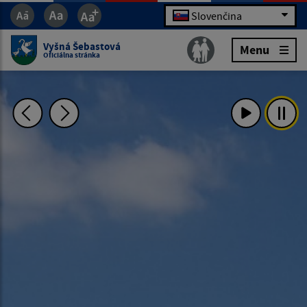
Slovenčina
Vyšná Šebastová
Menu
Oficiálna stránka