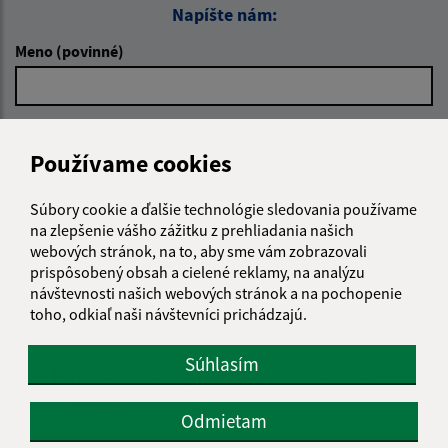
Napíšte nám:
Meno (povinné)
E-mailová adresa (povinné)
Používame cookies
Súbory cookie a ďalšie technológie sledovania používame
Text vašej správy (povinné)
na zlepšenie vášho zážitku z prehliadania našich
webových stránok, na to, aby sme vám zobrazovali
prispôsobený obsah a cielené reklamy, na analýzu
návštevnosti našich webových stránok a na pochopenie
toho, odkiaľ naši návštevníci prichádzajú.
Súhlasím
Oboznámil som sa so
spracúvaním osobných
údajov
Odmietam
Google reCaptcha Response