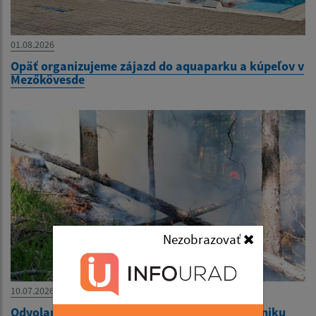
01.08.2026
Opäť organizujeme zájazd do aquaparku a kúpeľov v
Mezőkövesde
Nezobrazovať
10.07.2026
Odvolanie času zvýšeného nebezpečenstva vzniku