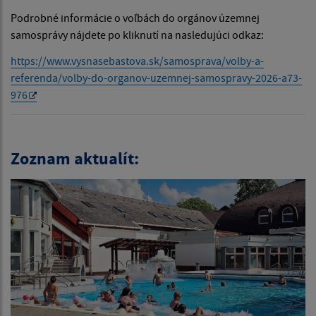
Podrobné informácie o voľbách do orgánov územnej
samosprávy nájdete po kliknutí na nasledujúci odkaz:
https://www.vysnasebastova.sk/samosprava/volby-a-
referenda/volby-do-organov-uzemnej-samospravy-2026-a73-
976
Zoznam aktualít: