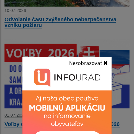
10.07.2026
Odvolanie času zvýšeného nebezpečenstva
vzniku požiaru
Nezobrazovať
01.07.2026
Voľby do orgánov územnej samosprávy 2026