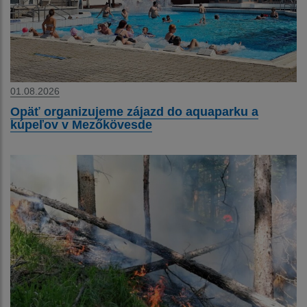
01.08.2026
Opäť organizujeme zájazd do aquaparku a
kúpeľov v Mezőkövesde