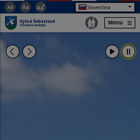
Slovenčina
Vyšná Šebastová
Menu
Oficiálna stránka