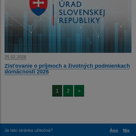
25.02.2026
Zisťovanie o príjmoch a životných podmienkach
domácností 2026
1
2
>
Je táto stránka užitočná?
Áno
Nie
Boli tieto
Boli