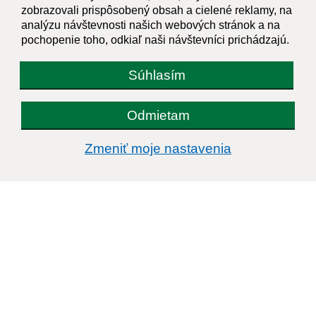
Oboznámil som sa so
spracúvaním osobných
zobrazovali prispôsobený obsah a cielené reklamy, na
údajov
analýzu návštevnosti našich webových stránok a na
pochopenie toho, odkiaľ naši návštevníci prichádzajú.
Google reCaptcha Response
Odoslať správu
Súhlasím
Odmietam
Úradné hodiny:
Zmeniť moje nastavenia
Deň
Čas doobeda
Čas poobede
Pondelok:
07:30 - 12:00
12:30 - 15:30
Utorok:
07:30 - 12:00
12:30 - 15:30
Streda:
07:30 - 12:00
12:30 - 17:00
Štvrtok:
nestránkový deň
Piatok:
07:30 - 12:00
12:30 - 15:30
Obedňajšia prestávka:
12:00 - 12:30
Kontakt: