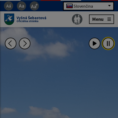
Slovenčina
Vyšná Šebastová
Menu
Oficiálna stránka