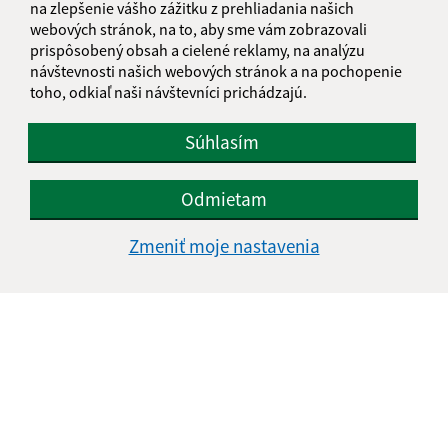
na zlepšenie vášho zážitku z prehliadania našich
webových stránok, na to, aby sme vám zobrazovali
prispôsobený obsah a cielené reklamy, na analýzu
návštevnosti našich webových stránok a na pochopenie
toho, odkiaľ naši návštevníci prichádzajú.
Súhlasím
Odmietam
Zmeniť moje nastavenia
Informácie o stránke:
Vyhlásenie o prístupnosti
Autorské práva
Ochrana osobných údajov
Navigácia: