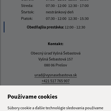
Streda:
07:30 - 12:00
12:30 - 17:00
Štvrtok:
nestránkový deň
Piatok:
07:30 - 12:00
12:30 - 15:30
Obedňajšia prestávka:
12:00 - 12:30
Kontakt:
Obecný úrad Vyšná Šebastová
Vyšná Šebastová 157
080 06 Prešov
urad@vysnasebastova.sk
+421 517 765 907
IČO: 00328006
Používame cookies
Súbory cookie a ďalšie technológie sledovania používame