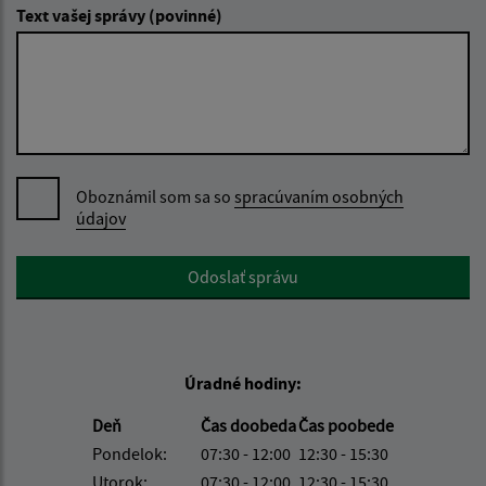
Text vašej správy (povinné)
Oboznámil som sa so
spracúvaním osobných
údajov
Google reCaptcha Response
Odoslať správu
Úradné hodiny:
Deň
Čas doobeda
Čas poobede
Pondelok:
07:30 - 12:00
12:30 - 15:30
Utorok:
07:30 - 12:00
12:30 - 15:30