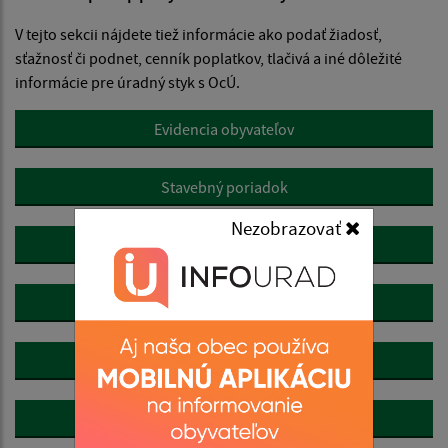
V tejto sekcii nájdete tiež informácie ako podať žiadosť,
sťažnosť či podnet, cenník poplatkov, tlačivá a iné dôležité
informácie pre úradný styk s OcÚ.
Evidencia obyvateľov
Stavebný poriadok
Nezobrazovať
Osvedčovanie podpisov a listín
Slobodný prístup k informáciám
Žiadosť, podnet, návrh
Dane a poplatky