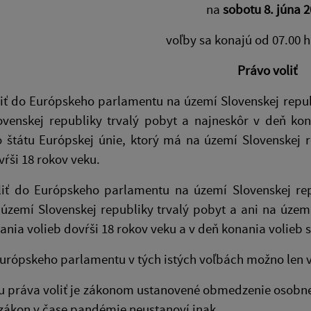
na
sobotu 8. júna 
voľby sa konajú od 07.00 h
Právo voliť
liť do Európskeho parlamentu na území Slovenskej repu
ovenskej republiky trvalý pobyt a najneskôr v deň ko
o štátu Európskej únie, ktorý má na území Slovenskej 
vŕši 18 rokov veku.
liť do Európskeho parlamentu na území Slovenskej rep
zemí Slovenskej republiky trvalý pobyt a ani na území
ania volieb dovŕši 18 rokov veku a v deň konania volieb 
Európskeho parlamentu v tých istých voľbách možno len 
u práva voliť je zákonom ustanovené obmedzenie osobne
zákon v čase pandémie neustanoví inak.