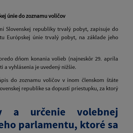
kej únie do zoznamu voličov
í Slovenskej republiky trvalý pobyt, zapisuje do
u Európskej únie trvalý pobyt, na základe jeho
redo dňom konania volieb (najneskôr 29. apríla
i a vyhlásenia je uvedený nižšie.
ápis do zoznamu voličov v inom členskom štáte
ovenskej republike sa dopustí priestupku, za ktorý
v a určenie volebnej
eho parlamentu, ktoré sa