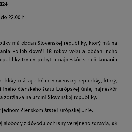
2024
 do 22.00 h
bliky má občan Slovenskej republiky, ktorý má na
nania volieb dovŕši 18 rokov veku a občan iného
republiky trvalý pobyt a najneskôr v deň konania
ubliky má aj občan Slovenskej republiky, ktorý,
 iného členského štátu Európskej únie, najneskôr
sa zdržiava na území Slovenskej republiky.
v jednom členskom štáte Európskej únie.
j slobody z dôvodu ochrany verejného zdravia, ak