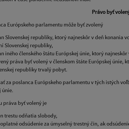
Právo byť volen
nca Európskeho parlamentu môže byť zvolený
n Slovenskej republiky, ktorý najneskôr v deň konania vo
í Slovenskej republiky,
n iného členského štátu Európskej únie, ktorý najneskôr 
ený práva byť volený v členskom štáte Európskej únie, 
enskej republiky trvalý pobyt.
ať za poslanca Európskeho parlamentu v tých istých voľ
 únie.
 práva byť volený je
n trestu odňatia slobody,
oplatné odsúdenie za úmyselný trestný čin, ak odsúdeni