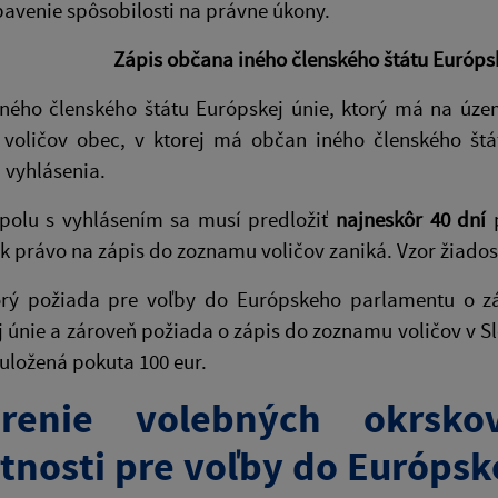
avenie spôsobilosti na právne úkony.
Zápis občana iného členského štátu Európs
ného členského štátu Európskej únie, ktorý má na územ
voličov obec, v ktorej má občan iného členského štát
a vyhlásenia.
spolu s vyhlásením sa musí predložiť
najneskôr 40 dní
p
ak právo na zápis do zoznamu voličov zaniká. Vzor žiadost
torý požiada pre voľby do Európskeho parlamentu o z
 únie a zároveň požiada o zápis do zoznamu voličov v Sl
uložená pokuta 100 eur.
orenie volebných okrsko
tnosti pre voľby do Európsk