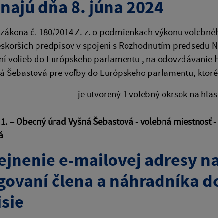
najú dňa 8. júna 2024
 zákona č. 180/2014 Z. z. o podmienkach výkonu volebné
eskorších predpisov v spojení s Rozhodnutím predsedu Ná
ní volieb do Európskeho parlamentu , na odovzdávanie hla
á Šebastová pre voľby do Európskeho parlamentu, ktoré 
orený 1 volebný okrsok na hlasovanie a
 1. – Obecný úrad Vyšná Šebastová - volebná miestnosť -
vá
ejnenie e-mailovej adresy n
govaní člena a náhradníka d
sie