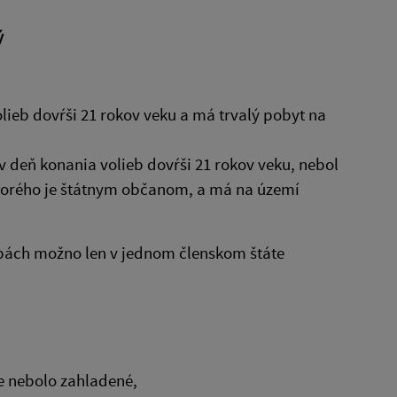
ý
lieb dovŕši 21 rokov veku a má trvalý pobyt na
v deň konania volieb dovŕši 21 rokov veku, nebol
ktorého je štátnym občanom, a má na území
bách možno len v jednom členskom štáte
e nebolo zahladené,