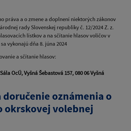
ho práva a o zmene a doplnení niektorých zákonov
rodnej rady Slovenskej republiky č. 12/2024 Z. z.
sovacích lístkov a na sčítanie hlasov voličov v
sa vykonajú dňa 8. júna 2024
 sčítanie hlasov:
 Sála OcÚ, Vyšná Šebastová 157, 080 06 Vyšná
a doručenie oznámenia o
o okrskovej volebnej