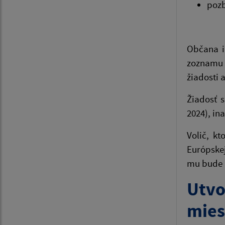
pozb
Občana i
zoznamu 
žiadosti 
Žiadosť 
2024), in
Volič, k
Európskej
mu bude 
Utv
mies