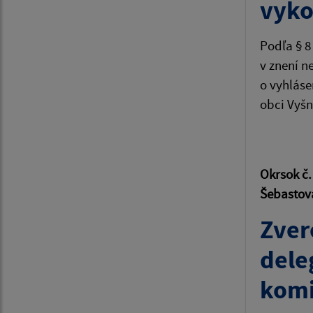
vyko
Podľa § 8
v znení n
o vyhláse
obci Vyšn
je utv
Okrsok č.
Šebasto
Zver
dele
komi