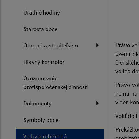
Úradné hodiny
Starosta obce
Právo vo
Obecné zastupiteľstvo
území Sl
Hlavný kontrolór
členskéh
volieb do
Oznamovanie
Právo vo
protispoločenskej činnosti
nemá na ú
v deň kon
Dokumenty
Voliť do 
Symboly obce
Prekážko
Voľby a referendá
osobitný 