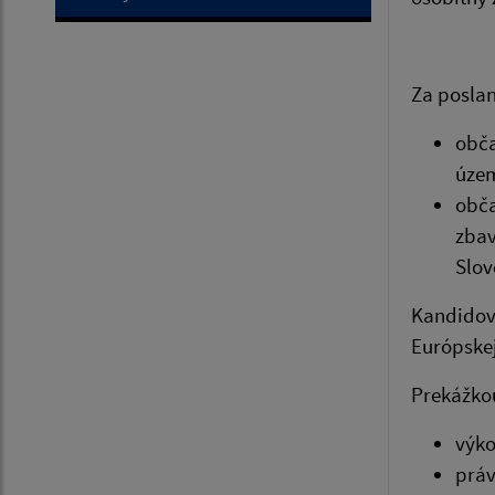
Za posla
obča
územ
obča
zbav
Slov
Kandidov
Európskej
Prekážkou
výko
práv