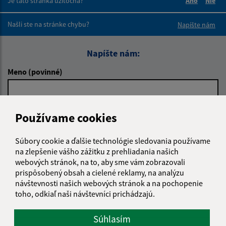
Je táto stránka užitočná?
Áno
Nie
Boli tieto 
Boli 
Našli ste na stránke chybu?
Napíšte nám
Napíšte nám:
Meno (povinné)
E-mailová adresa (povinné)
Používame cookies
Súbory cookie a ďalšie technológie sledovania používame
na zlepšenie vášho zážitku z prehliadania našich
Text vašej správy (povinné)
webových stránok, na to, aby sme vám zobrazovali
prispôsobený obsah a cielené reklamy, na analýzu
návštevnosti našich webových stránok a na pochopenie
toho, odkiaľ naši návštevníci prichádzajú.
Súhlasím