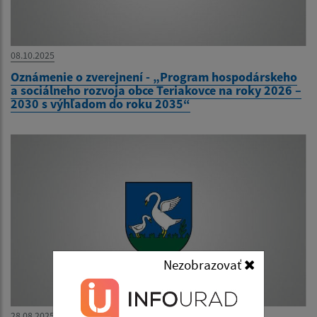
08.10.2025
Oznámenie o zverejnení - „Program hospodárskeho
a sociálneho rozvoja obce Teriakovce na roky 2026 –
2030 s výhľadom do roku 2035“
Nezobrazovať
28.08.2025