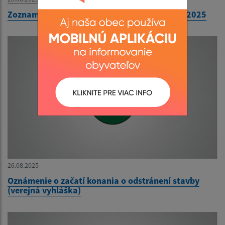
Zoznam daňových dlžníkov so stavom k 28.8.2025
26.08.2025
Oznámenie o začatí konania o odstránení stavby
(verejná vyhláška)