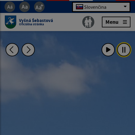
Slovenčina
Vyšná Šebastová
Menu
Oficiálna stránka